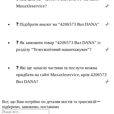
Maxaxleservice?
╳
❓
Підібрати аналог на “4206573 Вал DANA”
╳
❓
Як замовити товар “4206573 Вал DANA” із
розділу “Телескопічний навантажувач”?
╳
❓
Які ще запасні частини та послуги можна
придбати на сайті Maxaxleservice, крім 4206573
Вал DANA?
╳
Все, що Вам потрібно по деталям мостів та трансмісійー
підберемо, замовимо, поставимо