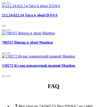
212.24.622.14 Тяга в зборі DANA
706355 Вінець в зборі Manitou
130272 Кулак поворотний правий Manitou
FAQ
❓
Яка ціна на “4206573 Вал DANA” на сайті