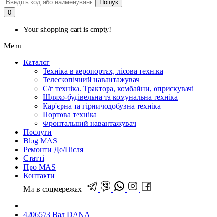
Пошук
0
Your shopping cart is empty!
Menu
Каталог
Техніка в аеропортах, лісова техніка
Телескопічний навантажувач
С/г техніка. Трактора, комбайни, оприскувачі
Шляхо-будівельна та комунальна техніка
Кар'єрна та гірничодобувна техніка
Портова техніка
Фронтальний навантажувач
Послуги
Blog MAS
Ремонти До/Після
Статті
Про MAS
Контакти
Ми в соцмережах
4206573 Вал DANA