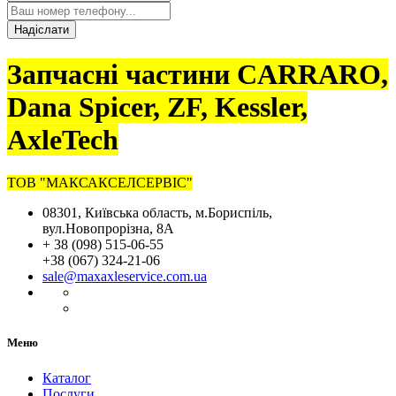
Надіслати
Запчасні частини CARRARO,
Dana Spicer, ZF, Kessler,
AxleTech
ТОВ "МАКСАКСЕЛСЕРВІС"
08301, Київська область, м.Бориспіль,
вул.Новопрорізна, 8А
+ 38 (098) 515-06-55
+38 (067) 324-21-06
sale@maxaxleservice.com.ua
Меню
Каталог
Послуги