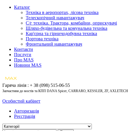
Каталог
Техніка в аеропортах, лісова техніка
Телескопічний навантажувач
С/г техніка. Трактора, комбайни, оприскувачі
Шляхо-будівельна та комунальна техніка
Кар'єрна та гірничодобувна техніка
Портова техніка
Фронтальний навантажувач
Контакти
Послуги
Про MAS
Новини MAS
Гаряча лінія : + 38 (098) 515-06-55
Запчастини до мостів та КПП DANA Spicer, CARRARO, KESSLER, ZF, AXLETECH
Особистий кабінет
Авторизація
Реєстрація