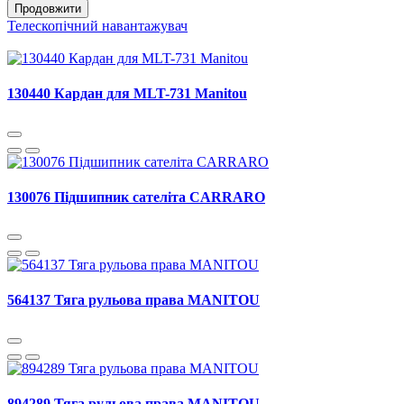
Продовжити
Телескопічний навантажувач
130440 Кардан для MLT-731 Manitou
130076 Підшипник сателіта CARRARO
564137 Тяга рульова права MANITOU
894289 Тяга рульова права MANITOU