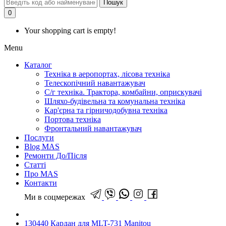
Пошук
0
Your shopping cart is empty!
Menu
Каталог
Техніка в аеропортах, лісова техніка
Телескопічний навантажувач
С/г техніка. Трактора, комбайни, оприскувачі
Шляхо-будівельна та комунальна техніка
Кар'єрна та гірничодобувна техніка
Портова техніка
Фронтальний навантажувач
Послуги
Blog MAS
Ремонти До/Після
Статті
Про MAS
Контакти
Ми в соцмережах
130440 Кардан для MLT-731 Manitou