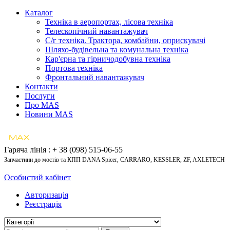
Каталог
Техніка в аеропортах, лісова техніка
Телескопічний навантажувач
С/г техніка. Трактора, комбайни, оприскувачі
Шляхо-будівельна та комунальна техніка
Кар'єрна та гірничодобувна техніка
Портова техніка
Фронтальний навантажувач
Контакти
Послуги
Про MAS
Новини MAS
Гаряча лінія : + 38 (098) 515-06-55
Запчастини до мостів та КПП DANA Spicer, CARRARO, KESSLER, ZF, AXLETECH
Особистий кабінет
Авторизація
Реєстрація