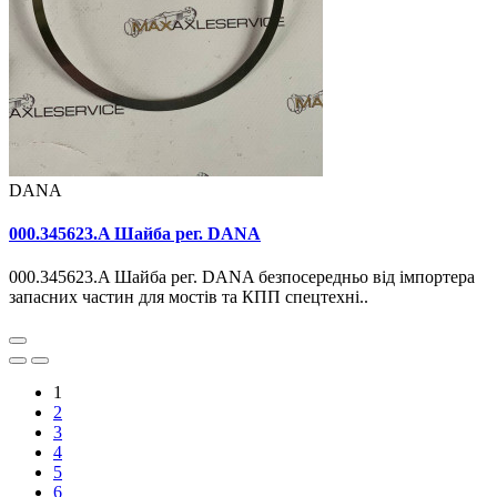
DANA
000.345623.A Шайба рег. DANA
000.345623.A Шайба рег. DANA безпосередньо від імпортера
запасних частин для мостів та КПП спецтехні..
1
2
3
4
5
6