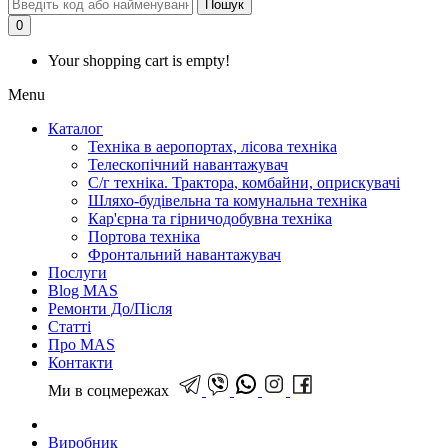
Пошук
0
Your shopping cart is empty!
Menu
Каталог
Техніка в аеропортах, лісова техніка
Телескопічний навантажувач
С/г техніка. Трактора, комбайни, оприскувачі
Шляхо-будівельна та комунальна техніка
Кар'єрна та гірничодобувна техніка
Портова техніка
Фронтальний навантажувач
Послуги
Blog MAS
Ремонти До/Після
Статті
Про MAS
Контакти
Ми в соцмережах
Виробник