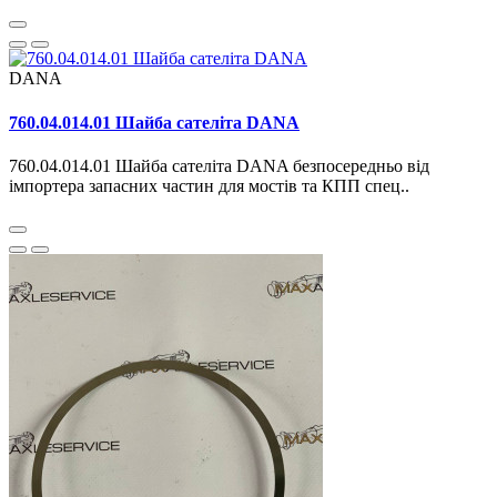
DANA
760.04.014.01 Шайба сателіта DANA
760.04.014.01 Шайба сателіта DANA безпосередньо від
імпортера запасних частин для мостів та КПП спец..