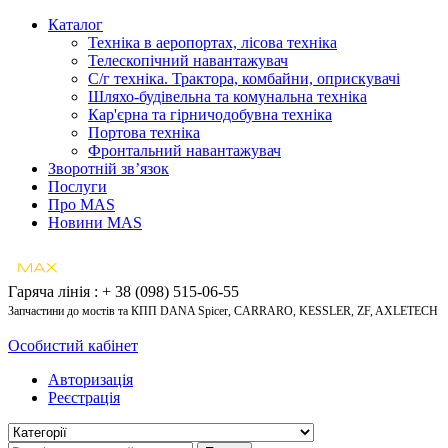
Каталог
Техніка в аеропортах, лісова техніка
Телескопічний навантажувач
С/г техніка. Трактора, комбайни, оприскувачі
Шляхо-будівельна та комунальна техніка
Кар'єрна та гірничодобувна техніка
Портова техніка
Фронтальний навантажувач
Зворотній зв’язок
Послуги
Про MAS
Новини MAS
Гаряча лінія : + 38 (098) 515-06-55
Запчастини до мостів та КПП DANA Spicer, CARRARO, KESSLER, ZF, AXLETECH
Особистий кабінет
Авторизація
Реєстрація