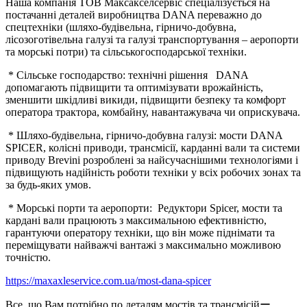
Наша компанія ТОВ Максакселсервіс спеціалізується на
постачанні деталей виробництва DANA переважно до
спецтехніки (шляхо-будівельна, гірничо-добувна,
лісозоготівельна галузі та галузі транспортування – аеропорти
та морські потри) та сільськогосподарської техніки.
* Сільське господарство: технічні рішення DANA
допомагають підвищити та оптимізувати врожайність,
зменшити шкідливі викиди, підвищити безпеку та комфорт
оператора трактора, комбайну, навантажувача чи оприскувача.
* Шляхо-будівельна, гірничо-добувна галузі: мости DANA
SPICER, колісні приводи, трансмісії, карданні вали та системи
приводу Brevini розроблені за найсучаснішими технологіями і
підвищують надійність роботи техніки у всіх робочих зонах та
за будь-яких умов.
* Морські порти та аеропорти: Редуктори Spicer, мости та
кардані вали працюють з максимальною ефективністю,
гарантуючи оператору техніки, що він може піднімати та
переміщувати найважчі вантажі з максимально можливою
точністю.
https://maxaxleservice.com.ua/most-dana-spicer
Все, що Вам потрібно по деталям мостів та трансмісійー