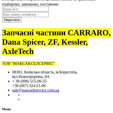
підберемо, замовимо, поставимо
Надіслати
Запчасні частини CARRARO,
Dana Spicer, ZF, Kessler,
AxleTech
ТОВ "МАКСАКСЕЛСЕРВІС"
08301, Київська область, м.Бориспіль,
вул.Новопрорізна, 8А
+ 38 (098) 515-06-55
+38 (067) 324-21-06
sale@maxaxleservice.com.ua
Меню