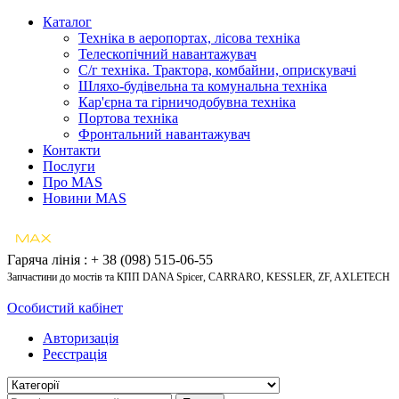
Каталог
Техніка в аеропортах, лісова техніка
Телескопічний навантажувач
С/г техніка. Трактора, комбайни, оприскувачі
Шляхо-будівельна та комунальна техніка
Кар'єрна та гірничодобувна техніка
Портова техніка
Фронтальний навантажувач
Контакти
Послуги
Про MAS
Новини MAS
Гаряча лінія : + 38 (098) 515-06-55
Запчастини до мостів та КПП DANA Spicer, CARRARO, KESSLER, ZF, AXLETECH
Особистий кабінет
Авторизація
Реєстрація