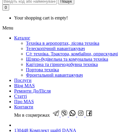
Пошук
0
Your shopping cart is empty!
Menu
Каталог
Техніка в аеропортах, лісова техніка
Телескопічний навантажувач
С/г техніка. Трактора, комбайни, оприскувачі
Шляхо-будівельна та комунальна техніка
Кар'єрна та гірничодобувна техніка
Портова техніка
Фронтальний навантажувач
Послуги
Blog MAS
Ремонти До/Після
Статті
Про MAS
Контакти
Ми в соцмережах
130448 Комплект шайб DANA