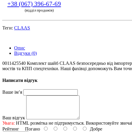
+38 (067) 396-67-69
(відділ продажів)
Теги:
CLAAS
Опис
Відгуки (0)
0011425540 Комплект шайб CLAAS безпосередньо від імпортера з
мостів та КПП спецтехніки. Наші фахівці допоможуть Вам точно
Написати відгук
Ваше ім’я
Ваш відгук
Увага:
HTML розмітка не підтримується. Використовуйте звича
Рейтинг
Погано
Добре