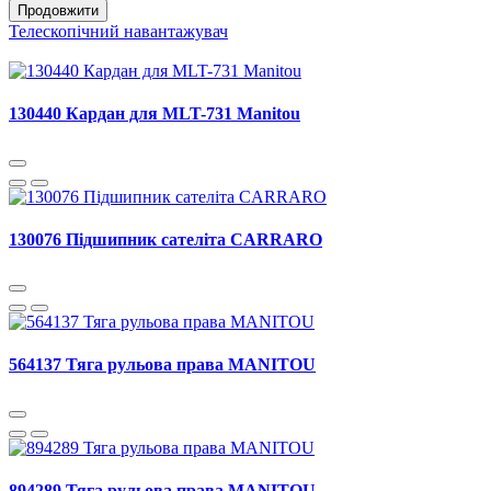
Продовжити
Телескопічний навантажувач
130440 Кардан для MLT-731 Manitou
130076 Підшипник сателіта CARRARO
564137 Тяга рульова права MANITOU
894289 Тяга рульова права MANITOU