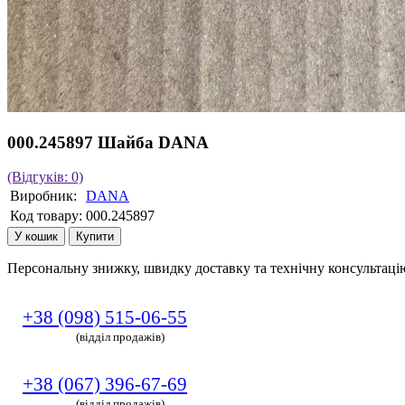
000.245897 Шайба DANA
(Відгуків: 0)
Виробник:
DANA
Код товару:
000.245897
У кошик
Купити
Персональну знижку, швидку доставку та технічну консультац
+38 (098) 515-06-55
(відділ продажів)
+38 (067) 396-67-69
(відділ продажів)