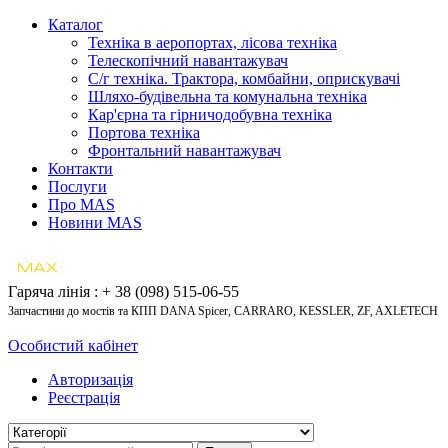
Каталог
Техніка в аеропортах, лісова техніка
Телескопічний навантажувач
С/г техніка. Трактора, комбайни, оприскувачі
Шляхо-будівельна та комунальна техніка
Кар'єрна та гірничодобувна техніка
Портова техніка
Фронтальний навантажувач
Контакти
Послуги
Про MAS
Новини MAS
Гаряча лінія : + 38 (098) 515-06-55
Запчастини до мостів та КПП DANA Spicer, CARRARO, KESSLER, ZF, AXLETECH
Особистий кабінет
Авторизація
Реєстрація