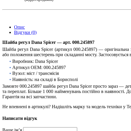
Опис
Відгуки (0)
Шайба регул Dana Spicer — арт. 000.245897
Шайба регул Dana Spicer (артикул 000.245897) — оригінальна 
або положення шестерень при складанні мосту. Застосовується в
•
Виробник: Dana Spicer
•
Артикул OEM: 000.245897
•
Вузол: міст / трансмісія
•
Наявність: на складі в Борисполі
Замовте 000.245897 шайба регул Dana Spicer просто зараз — де
та переплат. Більше 1 000 найменувань постійно в наявності. Д
Гарантія на всі запчастини.
Не впевнені в артикулі? Надішліть марку та модель техніки у Te
Написати відгук
Ваше ім’я