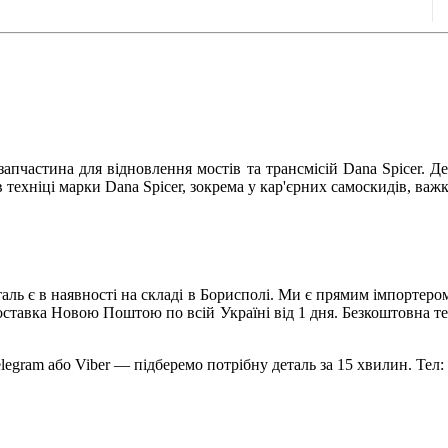
запчастина для відновлення мостів та трансмісій Dana Spicer. Д
 техніці марки Dana Spicer, зокрема у кар'єрних самоскидів, ва
таль є в наявності на складі в Борисполі. Ми є прямим імпортер
оставка Новою Поштою по всій Україні від 1 дня. Безкоштовна те
legram або Viber — підберемо потрібну деталь за 15 хвилин. Тел: