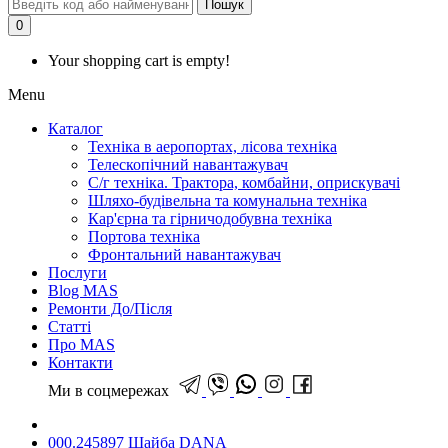
Пошук
0
Your shopping cart is empty!
Menu
Каталог
Техніка в аеропортах, лісова техніка
Телескопічний навантажувач
С/г техніка. Трактора, комбайни, оприскувачі
Шляхо-будівельна та комунальна техніка
Кар'єрна та гірничодобувна техніка
Портова техніка
Фронтальний навантажувач
Послуги
Blog MAS
Ремонти До/Після
Статті
Про MAS
Контакти
Ми в соцмережах
000.245897 Шайба DANA