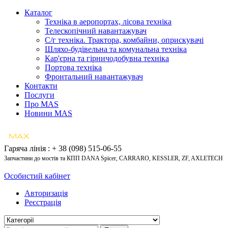
Каталог
Техніка в аеропортах, лісова техніка
Телескопічний навантажувач
С/г техніка. Трактора, комбайни, оприскувачі
Шляхо-будівельна та комунальна техніка
Кар'єрна та гірничодобувна техніка
Портова техніка
Фронтальний навантажувач
Контакти
Послуги
Про MAS
Новини MAS
Гаряча лінія : + 38 (098) 515-06-55
Запчастини до мостів та КПП DANA Spicer, CARRARO, KESSLER, ZF, AXLETECH
Особистий кабінет
Авторизація
Реєстрація