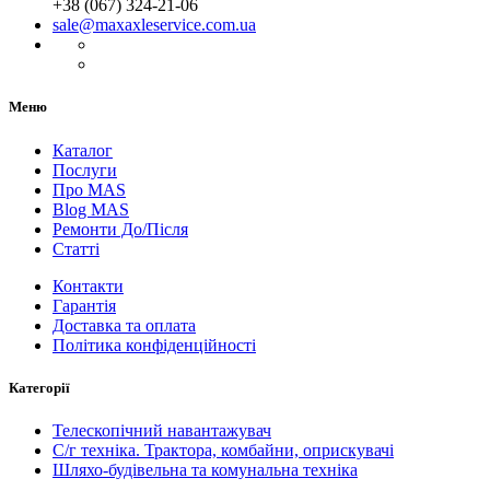
+38 (067) 324-21-06
sale@maxaxleservice.com.ua
Меню
Каталог
Послуги
Про MAS
Blog MAS
Ремонти До/Після
Статті
Контакти
Гарантія
Доставка та оплата
Політика конфіденційності
Категорії
Телескопічний навантажувач
С/г техніка. Трактора, комбайни, оприскувачі
Шляхо-будівельна та комунальна техніка