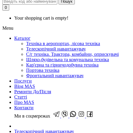
Пошук
0
Your shopping cart is empty!
Menu
Каталог
Техніка в аеропортах, лісова техніка
Телескопічний навантажувач
С/г техніка. Трактора, комбайни, оприскувачі
Шляхо-будівельна та комунальна техніка
Кар'єрна та гірничодобувна техніка
Портова техніка
Фронтальний навантажувач
Послуги
Blog MAS
Ремонти До/Після
Статті
Про MAS
Контакти
Ми в соцмережах
Телескопічний навантажувач