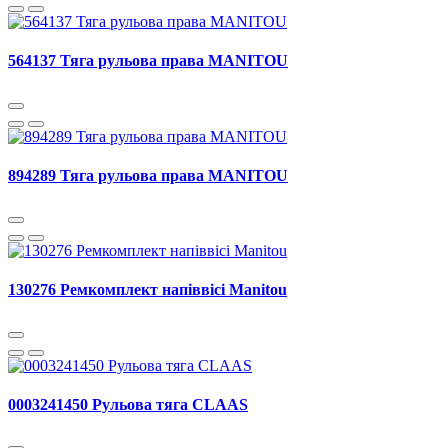
564137 Тяга рульова права MANITOU
894289 Тяга рульова права MANITOU
130276 Ремкомплект напіввісі Manitou
0003241450 Рульова тяга CLAAS