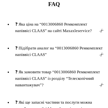
FAQ
❓
Яка ціна на “0013006860 Ремкомплект
напіввісі CLAAS” на сайті Maxaxleservice?
╳
❓
Підібрати аналог на “0013006860 Ремкомплект
напіввісі CLAAS”
╳
❓
Як замовити товар “0013006860 Ремкомплект
напіввісі CLAAS” із розділу “Телескопічний
навантажувач”?
╳
❓
Які ще запасні частини та послуги можна