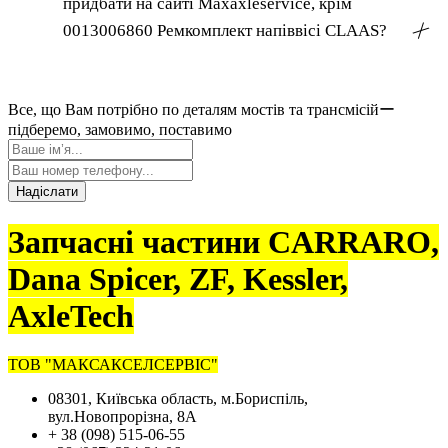
придбати на сайті Maxaxleservice, крім
0013006860 Ремкомплект напіввісі CLAAS?
╳
Все, що Вам потрібно по деталям мостів та трансмісійー
підберемо, замовимо, поставимо
Надіслати
Запчасні частини CARRARO,
Dana Spicer, ZF, Kessler,
AxleTech
ТОВ "МАКСАКСЕЛСЕРВІС"
08301, Київська область, м.Бориспіль,
вул.Новопрорізна, 8А
+ 38 (098) 515-06-55