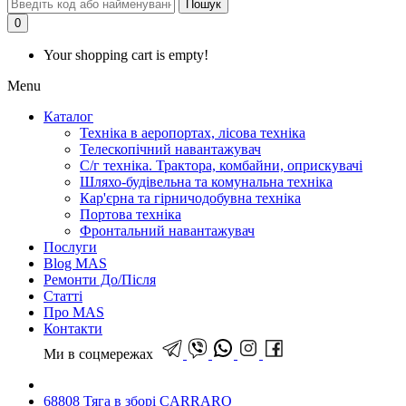
Пошук
0
Your shopping cart is empty!
Menu
Каталог
Техніка в аеропортах, лісова техніка
Телескопічний навантажувач
С/г техніка. Трактора, комбайни, оприскувачі
Шляхо-будівельна та комунальна техніка
Кар'єрна та гірничодобувна техніка
Портова техніка
Фронтальний навантажувач
Послуги
Blog MAS
Ремонти До/Після
Статті
Про MAS
Контакти
Ми в соцмережах
68808 Тяга в зборі CARRARO