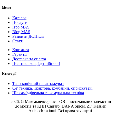
Меню
Каталог
Послуги
Про MAS
Blog MAS
Ремонти До/Після
Статті
Контакти
Гарантія
Доставка та оплата
Політика конфіденційності
Категорії
Телескопічний навантажувач
С/г техніка. Трактора, комбайни, оприскувачі
Шляхо-будівельна та комунальна техніка
2026, © Максаквелсервис ТОВ
- постачальник запчастин
до мостів та КПП Carraro, DANA Spicer, ZF, Kessler,
Axletech та інші. Всі права захищені.