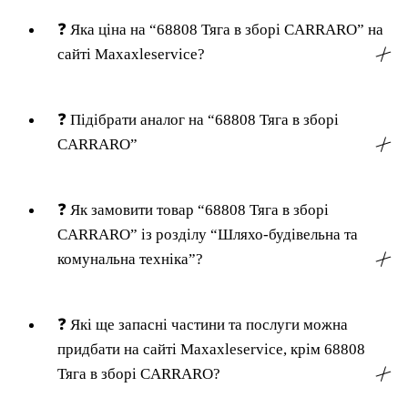
❓
Яка ціна на “68808 Тяга в зборі CARRARO” на
сайті Maxaxleservice?
╳
❓
Підібрати аналог на “68808 Тяга в зборі
CARRARO”
╳
❓
Як замовити товар “68808 Тяга в зборі
CARRARO” із розділу “Шляхо-будівельна та
комунальна техніка”?
╳
❓
Які ще запасні частини та послуги можна
придбати на сайті Maxaxleservice, крім 68808
Тяга в зборі CARRARO?
╳