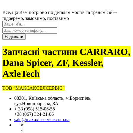
Все, що Вам потрібно по деталям мостів та трансмісійー
підберемо, замовимо, поставимо
Надіслати
Запчасні частини CARRARO,
Dana Spicer, ZF, Kessler,
AxleTech
ТОВ "МАКСАКСЕЛСЕРВІС"
08301, Київська область, м.Бориспіль,
вул.Новопрорізна, 8А
+ 38 (098) 515-06-55
+38 (067) 324-21-06
sale@maxaxleservice.com.ua