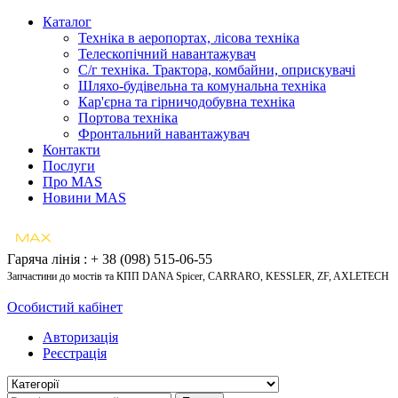
Каталог
Техніка в аеропортах, лісова техніка
Телескопічний навантажувач
С/г техніка. Трактора, комбайни, оприскувачі
Шляхо-будівельна та комунальна техніка
Кар'єрна та гірничодобувна техніка
Портова техніка
Фронтальний навантажувач
Контакти
Послуги
Про MAS
Новини MAS
Гаряча лінія : + 38 (098) 515-06-55
Запчастини до мостів та КПП DANA Spicer, CARRARO, KESSLER, ZF, AXLETECH
Особистий кабінет
Авторизація
Реєстрація