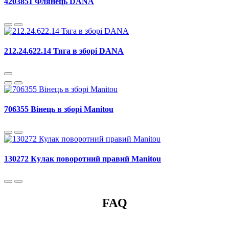
4203851 Флянець DANA
212.24.622.14 Тяга в зборі DANA
706355 Вінець в зборі Manitou
130272 Кулак поворотний правий Manitou
FAQ