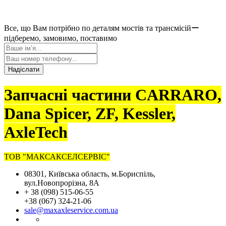
Все, що Вам потрібно по деталям мостів та трансмісійー
підберемо, замовимо, поставимо
Надіслати
Запчасні частини CARRARO,
Dana Spicer, ZF, Kessler,
AxleTech
ТОВ "МАКСАКСЕЛСЕРВІС"
08301, Київська область, м.Бориспіль,
вул.Новопрорізна, 8А
+ 38 (098) 515-06-55
+38 (067) 324-21-06
sale@maxaxleservice.com.ua