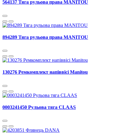
564137 Тяга рульова права MANITOU
894289 Тяга рульова права MANITOU
130276 Ремкомплект напіввісі Manitou
0003241450 Рульова тяга CLAAS