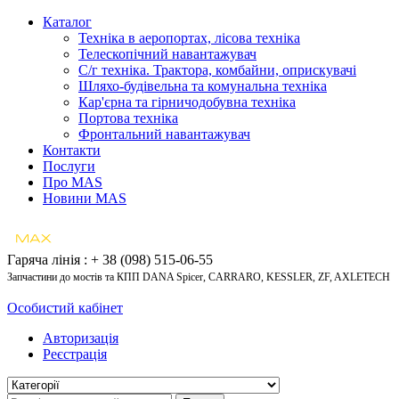
Каталог
Техніка в аеропортах, лісова техніка
Телескопічний навантажувач
С/г техніка. Трактора, комбайни, оприскувачі
Шляхо-будівельна та комунальна техніка
Кар'єрна та гірничодобувна техніка
Портова техніка
Фронтальний навантажувач
Контакти
Послуги
Про MAS
Новини MAS
Гаряча лінія : + 38 (098) 515-06-55
Запчастини до мостів та КПП DANA Spicer, CARRARO, KESSLER, ZF, AXLETECH
Особистий кабінет
Авторизація
Реєстрація