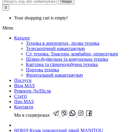
Пошук
0
Your shopping cart is empty!
Menu
Каталог
Техніка в аеропортах, лісова техніка
Телескопічний навантажувач
С/г техніка. Трактора, комбайни, оприскувачі
Шляхо-будівельна та комунальна техніка
Кар'єрна та гірничодобувна техніка
Портова техніка
Фронтальний навантажувач
Послуги
Blog MAS
Ремонти До/Після
Статті
Про MAS
Контакти
Ми в соцмережах
603819 Кулак поворотний лівий MANITOU