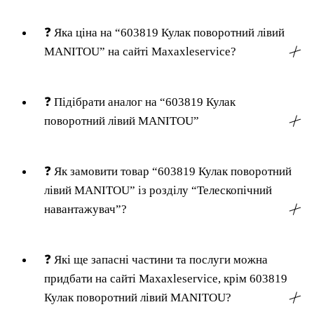
❓
Яка ціна на “603819 Кулак поворотний лівий
MANITOU” на сайті Maxaxleservice?
╳
❓
Підібрати аналог на “603819 Кулак
поворотний лівий MANITOU”
╳
❓
Як замовити товар “603819 Кулак поворотний
лівий MANITOU” із розділу “Телескопічний
навантажувач”?
╳
❓
Які ще запасні частини та послуги можна
придбати на сайті Maxaxleservice, крім 603819
Кулак поворотний лівий MANITOU?
╳