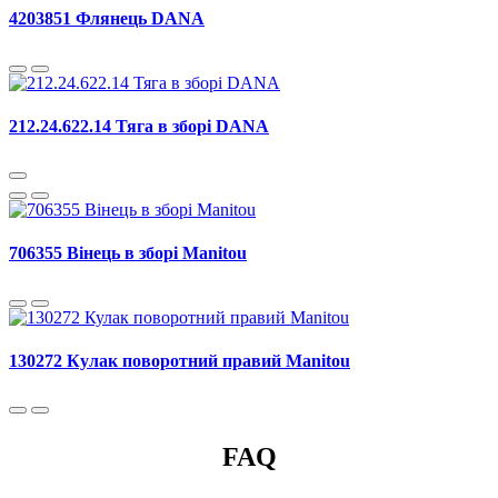
4203851 Флянець DANA
212.24.622.14 Тяга в зборі DANA
706355 Вінець в зборі Manitou
130272 Кулак поворотний правий Manitou
FAQ