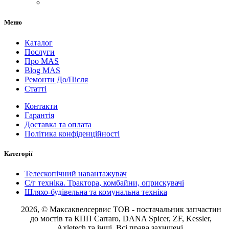
Меню
Каталог
Послуги
Про MAS
Blog MAS
Ремонти До/Після
Статті
Контакти
Гарантія
Доставка та оплата
Політика конфіденційності
Категорії
Телескопічний навантажувач
С/г техніка. Трактора, комбайни, оприскувачі
Шляхо-будівельна та комунальна техніка
2026, © Максаквелсервис ТОВ
- постачальник запчастин
до мостів та КПП Carraro, DANA Spicer, ZF, Kessler,
Axletech та інші. Всі права захищені.