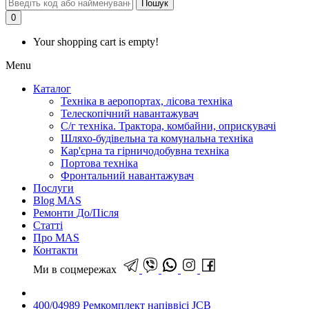
Пошук
0
Your shopping cart is empty!
Menu
Каталог
Техніка в аеропортах, лісова техніка
Телескопічний навантажувач
С/г техніка. Трактора, комбайни, оприскувачі
Шляхо-будівельна та комунальна техніка
Кар'єрна та гірничодобувна техніка
Портова техніка
Фронтальний навантажувач
Послуги
Blog MAS
Ремонти До/Після
Статті
Про MAS
Контакти
Ми в соцмережах
400/04989 Ремкомплект напіввісі JCB