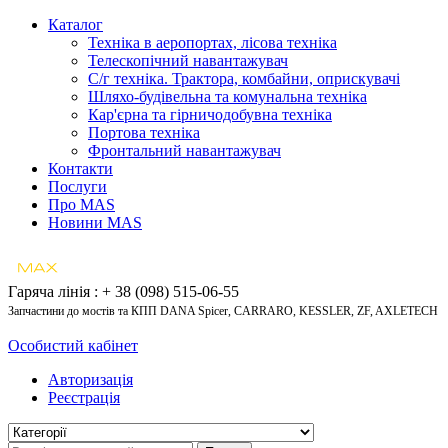
Каталог
Техніка в аеропортах, лісова техніка
Телескопічний навантажувач
С/г техніка. Трактора, комбайни, оприскувачі
Шляхо-будівельна та комунальна техніка
Кар'єрна та гірничодобувна техніка
Портова техніка
Фронтальний навантажувач
Контакти
Послуги
Про MAS
Новини MAS
Гаряча лінія : + 38 (098) 515-06-55
Запчастини до мостів та КПП DANA Spicer, CARRARO, KESSLER, ZF, AXLETECH
Особистий кабінет
Авторизація
Реєстрація