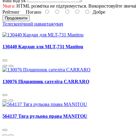
Ваш відгук
Увага:
HTML розмітка не підтримується. Використовуйте звича
Рейтинг
Погано
Добре
Продовжити
Телескопічний навантажувач
130440 Кардан для MLT-731 Manitou
130076 Підшипник сателіта CARRARO
564137 Тяга рульова права MANITOU