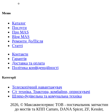
Меню
Каталог
Послуги
Про MAS
Blog MAS
Ремонти До/Після
Статті
Контакти
Гарантія
Доставка та оплата
Політика конфіденційності
Категорії
Телескопічний навантажувач
С/г техніка. Трактора, комбайни, оприскувачі
Шляхо-будівельна та комунальна техніка
2026, © Максаквелсервис ТОВ
- постачальник запчастин
до мостів та КПП Carraro, DANA Spicer, ZF, Kessler,