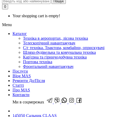
Пошук
0
Your shopping cart is empty!
Menu
Каталог
Техніка в аеропортах, лісова техніка
Телескопічний навантажувач
С/г техніка. Трактора, комбайни, оприскувачі
Шляхо-будівельна та комунальна техніка
Кар'єрна та гірничодобувна техніка
Портова техніка
Фронтальний навантажувач
Послуги
Blog MAS
Ремонти До/Після
Статті
Про MAS
Контакти
Ми в соцмережах
145050 Сальник CLAAS