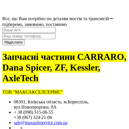
Все, що Вам потрібно по деталям мостів та трансмісійー
підберемо, замовимо, поставимо
Надіслати
Запчасні частини CARRARO,
Dana Spicer, ZF, Kessler,
AxleTech
ТОВ "МАКСАКСЕЛСЕРВІС"
08301, Київська область, м.Бориспіль,
вул.Новопрорізна, 8А
+ 38 (098) 515-06-55
+38 (067) 324-21-06
sale@maxaxleservice.com.ua