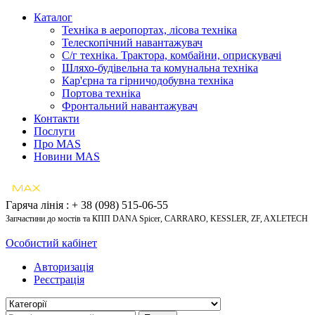
Каталог
Техніка в аеропортах, лісова техніка
Телескопічний навантажувач
С/г техніка. Трактора, комбайни, оприскувачі
Шляхо-будівельна та комунальна техніка
Кар'єрна та гірничодобувна техніка
Портова техніка
Фронтальний навантажувач
Контакти
Послуги
Про MAS
Новини MAS
Гаряча лінія : + 38 (098) 515-06-55
Запчастини до мостів та КПП DANA Spicer, CARRARO, KESSLER, ZF, AXLETECH
Особистий кабінет
Авторизація
Реєстрація