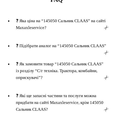
❓
Яка ціна на “145050 Сальник CLAAS” на сайті
Maxaxleservice?
╳
❓
Підібрати аналог на “145050 Сальник CLAAS”
╳
❓
Як замовити товар “145050 Сальник CLAAS”
із розділу “С/г техніка. Трактора, комбайни,
оприскувачі”?
╳
❓
Які ще запасні частини та послуги можна
придбати на сайті Maxaxleservice, крім 145050
Сальник CLAAS?
╳