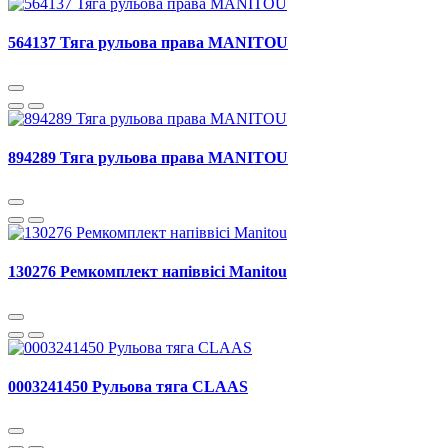
564137 Тяга рульова права MANITOU
894289 Тяга рульова права MANITOU
130276 Ремкомплект напіввісі Manitou
0003241450 Рульова тяга CLAAS