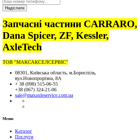
Надіслати
Запчасні частини CARRARO,
Dana Spicer, ZF, Kessler,
AxleTech
ТОВ "МАКСАКСЕЛСЕРВІС"
08301, Київська область, м.Бориспіль,
вул.Новопрорізна, 8А
+ 38 (098) 515-06-55
+38 (067) 324-21-06
sale@maxaxleservice.com.ua
Меню
Каталог
Послуги