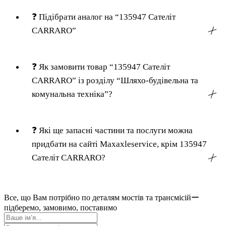
❓
Підібрати аналог на “135947 Сателіт
CARRARO”
╳
❓
Як замовити товар “135947 Сателіт
CARRARO” із розділу “Шляхо-будівельна та
комунальна техніка”?
╳
❓
Які ще запасні частини та послуги можна
придбати на сайті Maxaxleservice, крім 135947
Сателіт CARRARO?
╳
Все, що Вам потрібно по деталям мостів та трансмісійー
підберемо, замовимо, поставимо