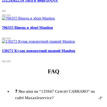
212.24.622.14 Тяга в зборі DANA
706355 Вінець в зборі Manitou
130272 Кулак поворотний правий Manitou
FAQ
❓
Яка ціна на “135947 Сателіт CARRARO” на
сайті Maxaxleservice?
╳