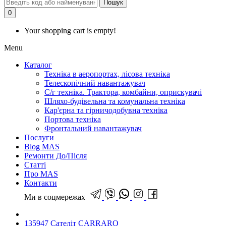
Пошук
0
Your shopping cart is empty!
Menu
Каталог
Техніка в аеропортах, лісова техніка
Телескопічний навантажувач
С/г техніка. Трактора, комбайни, оприскувачі
Шляхо-будівельна та комунальна техніка
Кар'єрна та гірничодобувна техніка
Портова техніка
Фронтальний навантажувач
Послуги
Blog MAS
Ремонти До/Після
Статті
Про MAS
Контакти
Ми в соцмережах
135947 Сателіт CARRARO