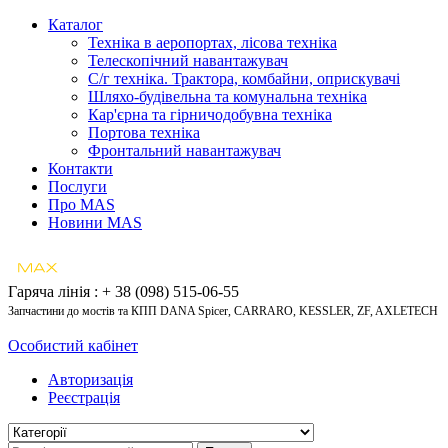
Каталог
Техніка в аеропортах, лісова техніка
Телескопічний навантажувач
С/г техніка. Трактора, комбайни, оприскувачі
Шляхо-будівельна та комунальна техніка
Кар'єрна та гірничодобувна техніка
Портова техніка
Фронтальний навантажувач
Контакти
Послуги
Про MAS
Новини MAS
Гаряча лінія : + 38 (098) 515-06-55
Запчастини до мостів та КПП DANA Spicer, CARRARO, KESSLER, ZF, AXLETECH
Особистий кабінет
Авторизація
Реєстрація