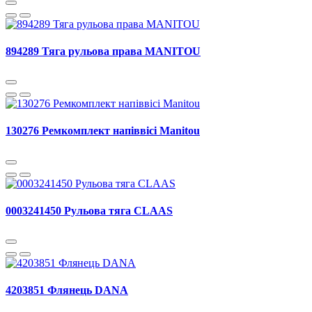
894289 Тяга рульова права MANITOU
130276 Ремкомплект напіввісі Manitou
0003241450 Рульова тяга CLAAS
4203851 Флянець DANA