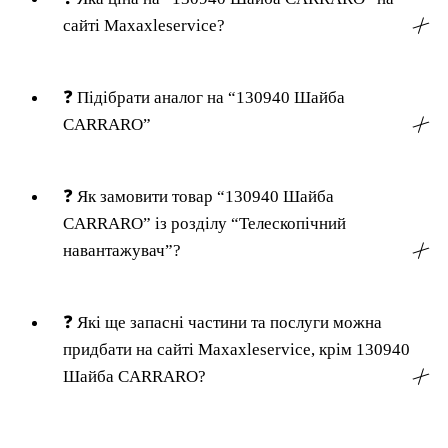
сайті Maxaxleservice?
╳
❓
Підібрати аналог на “130940 Шайба
CARRARO”
╳
❓
Як замовити товар “130940 Шайба
CARRARO” із розділу “Телескопічний
навантажувач”?
╳
❓
Які ще запасні частини та послуги можна
придбати на сайті Maxaxleservice, крім 130940
Шайба CARRARO?
╳