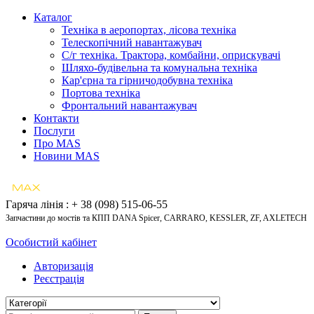
Каталог
Техніка в аеропортах, лісова техніка
Телескопічний навантажувач
С/г техніка. Трактора, комбайни, оприскувачі
Шляхо-будівельна та комунальна техніка
Кар'єрна та гірничодобувна техніка
Портова техніка
Фронтальний навантажувач
Контакти
Послуги
Про MAS
Новини MAS
Гаряча лінія : + 38 (098) 515-06-55
Запчастини до мостів та КПП DANA Spicer, CARRARO, KESSLER, ZF, AXLETECH
Особистий кабінет
Авторизація
Реєстрація