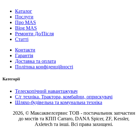
Каталог
Послуги
Про MAS
Blog MAS
Ремонти До/Після
Статті
Контакти
Гарантія
Доставка та оплата
Політика конфіденційності
Категорії
Телескопічний навантажувач
С/г техніка. Трактора, комбайни, оприскувачі
Шляхо-будівельна та комунальна техніка
2026, © Максаквелсервис ТОВ
- постачальник запчастин
до мостів та КПП Carraro, DANA Spicer, ZF, Kessler,
Axletech та інші. Всі права захищені.