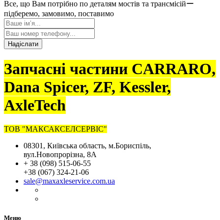
Все, що Вам потрібно по деталям мостів та трансмісійー
підберемо, замовимо, поставимо
Надіслати
Запчасні частини CARRARO,
Dana Spicer, ZF, Kessler,
AxleTech
ТОВ "МАКСАКСЕЛСЕРВІС"
08301, Київська область, м.Бориспіль,
вул.Новопрорізна, 8А
+ 38 (098) 515-06-55
+38 (067) 324-21-06
sale@maxaxleservice.com.ua
Меню