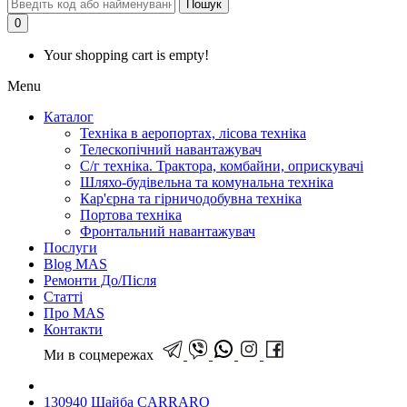
Пошук
0
Your shopping cart is empty!
Menu
Каталог
Техніка в аеропортах, лісова техніка
Телескопічний навантажувач
С/г техніка. Трактора, комбайни, оприскувачі
Шляхо-будівельна та комунальна техніка
Кар'єрна та гірничодобувна техніка
Портова техніка
Фронтальний навантажувач
Послуги
Blog MAS
Ремонти До/Після
Статті
Про MAS
Контакти
Ми в соцмережах
130940 Шайба CARRARO