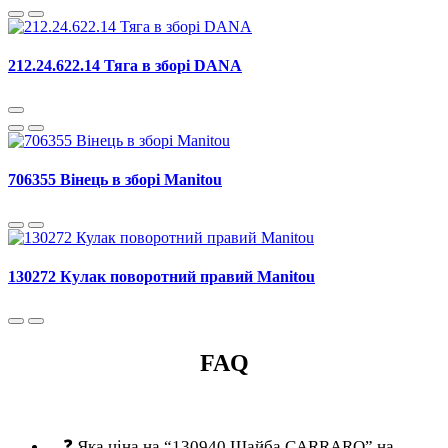
212.24.622.14 Тяга в зборі DANA
706355 Вінець в зборі Manitou
130272 Кулак поворотний правий Manitou
FAQ
❓
Яка ціна на “130940 Шайба CARRARO” на