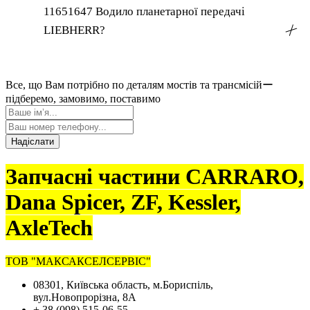
11651647 Водило планетарної передачі
LIEBHERR?
╳
Все, що Вам потрібно по деталям мостів та трансмісійー
підберемо, замовимо, поставимо
Надіслати
Запчасні частини CARRARO,
Dana Spicer, ZF, Kessler,
AxleTech
ТОВ "МАКСАКСЕЛСЕРВІС"
08301, Київська область, м.Бориспіль,
вул.Новопрорізна, 8А
+ 38 (098) 515-06-55