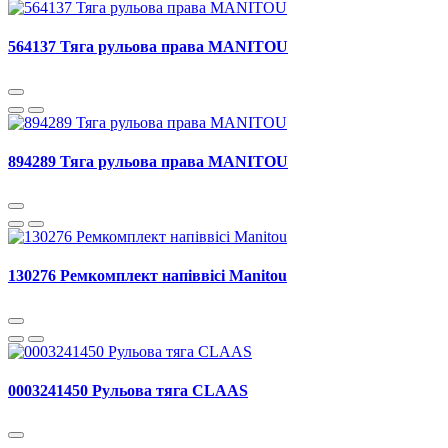
564137 Тяга рульова права MANITOU
894289 Тяга рульова права MANITOU
130276 Ремкомплект напіввісі Manitou
0003241450 Рульова тяга CLAAS