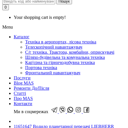
Пошук
0
Your shopping cart is empty!
Menu
Каталог
Техніка в аеропортах, лісова техніка
Телескопічний навантажувач
С/г техніка. Трактора, комбайни, оприскувачі
Шляхо-будівельна та комунальна техніка
Кар'єрна та гірничодобувна техніка
Портова техніка
Фронтальний навантажувач
Послуги
Blog MAS
Ремонти До/Після
Статті
Про MAS
Контакти
Ми в соцмережах
11651647 Водило планетарної передачі LIEBHERR