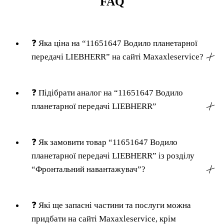
FAQ
❓
Яка ціна на “11651647 Водило планетарної
передачі LIEBHERR” на сайті Maxaxleservice?
╳
❓
Підібрати аналог на “11651647 Водило
планетарної передачі LIEBHERR”
╳
❓
Як замовити товар “11651647 Водило
планетарної передачі LIEBHERR” із розділу
“Фронтальний навантажувач”?
╳
❓
Які ще запасні частини та послуги можна
придбати на сайті Maxaxleservice, крім