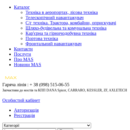
Каталог
Техніка в аеропортах, лісова техніка
Телескопічний навантажувач
С/г техніка. Трактора, комбайни, оприскувачі
Шляхо-будівельна та комунальна техніка
Кар'єрна та гірничодобувна техніка
Портова техніка
Фронтальний навантажувач
Контакти
Послуги
Про MAS
Новини MAS
Гаряча лінія : + 38 (098) 515-06-55
Запчастини до мостів та КПП DANA Spicer, CARRARO, KESSLER, ZF, AXLETECH
Особистий кабінет
Авторизація
Реєстрація