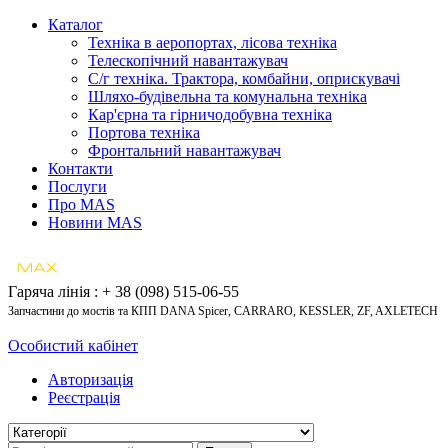
Каталог
Техніка в аеропортах, лісова техніка
Телескопічний навантажувач
С/г техніка. Трактора, комбайни, оприскувачі
Шляхо-будівельна та комунальна техніка
Кар'єрна та гірничодобувна техніка
Портова техніка
Фронтальний навантажувач
Контакти
Послуги
Про MAS
Новини MAS
Гаряча лінія : + 38 (098) 515-06-55
Запчастини до мостів та КПП DANA Spicer, CARRARO, KESSLER, ZF, AXLETECH
Особистий кабінет
Авторизація
Реєстрація