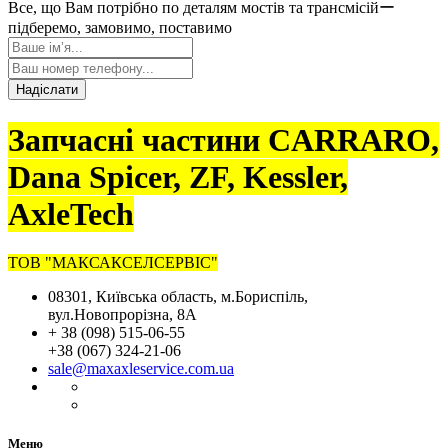
Все, що Вам потрібно по деталям мостів та трансмісійー
підберемо, замовимо, поставимо
Надіслати
Запчасні частини CARRARO,
Dana Spicer, ZF, Kessler,
AxleTech
ТОВ "МАКСАКСЕЛСЕРВІС"
08301, Київська область, м.Бориспіль,
вул.Новопрорізна, 8А
+ 38 (098) 515-06-55
+38 (067) 324-21-06
sale@maxaxleservice.com.ua
Меню