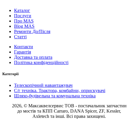
Каталог
Послуги
Про MAS
Blog MAS
Ремонти До/Після
Статті
Контакти
Гарантія
Доставка та оплата
Політика конфіденційності
Категорії
Телескопічний навантажувач
С/г техніка. Трактора, комбайни, оприскувачі
Шляхо-будівельна та комунальна техніка
2026, © Максаквелсервис ТОВ
- постачальник запчастин
до мостів та КПП Carraro, DANA Spicer, ZF, Kessler,
Axletech та інші. Всі права захищені.