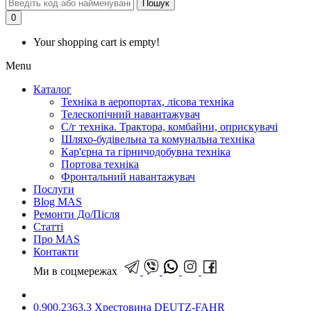
Пошук
0
Your shopping cart is empty!
Menu
Каталог
Техніка в аеропортах, лісова техніка
Телескопічний навантажувач
С/г техніка. Трактора, комбайни, оприскувачі
Шляхо-будівельна та комунальна техніка
Кар'єрна та гірничодобувна техніка
Портова техніка
Фронтальний навантажувач
Послуги
Blog MAS
Ремонти До/Після
Статті
Про MAS
Контакти
Ми в соцмережах
0.900.2363.3 Хрестовина DEUTZ-FAHR