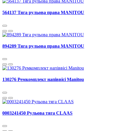
564137 Тяга рульова права MANITOU
894289 Тяга рульова права MANITOU
130276 Ремкомплект напіввісі Manitou
0003241450 Рульова тяга CLAAS