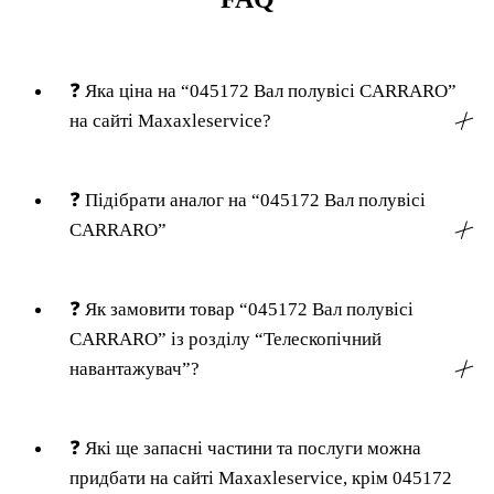
❓
Яка ціна на “045172 Вал полувісі CARRARO”
на сайті Maxaxleservice?
╳
❓
Підібрати аналог на “045172 Вал полувісі
CARRARO”
╳
❓
Як замовити товар “045172 Вал полувісі
CARRARO” із розділу “Телескопічний
навантажувач”?
╳
❓
Які ще запасні частини та послуги можна
придбати на сайті Maxaxleservice, крім 045172