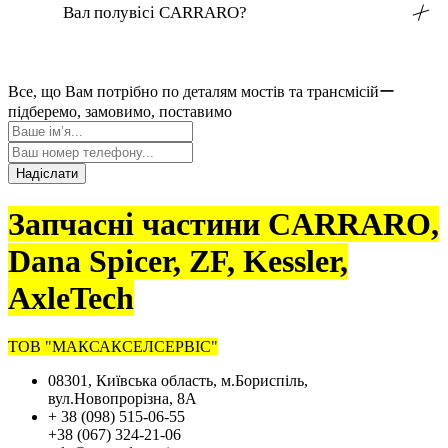
Вал полувісі CARRARO?
╳
Все, що Вам потрібно по деталям мостів та трансмісійー
підберемо, замовимо, поставимо
Надіслати
Запчасні частини CARRARO,
Dana Spicer, ZF, Kessler,
AxleTech
ТОВ "МАКСАКСЕЛСЕРВІС"
08301, Київська область, м.Бориспіль,
вул.Новопрорізна, 8А
+ 38 (098) 515-06-55
+38 (067) 324-21-06