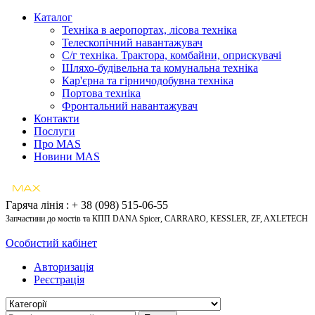
Каталог
Техніка в аеропортах, лісова техніка
Телескопічний навантажувач
С/г техніка. Трактора, комбайни, оприскувачі
Шляхо-будівельна та комунальна техніка
Кар'єрна та гірничодобувна техніка
Портова техніка
Фронтальний навантажувач
Контакти
Послуги
Про MAS
Новини MAS
Гаряча лінія : + 38 (098) 515-06-55
Запчастини до мостів та КПП DANA Spicer, CARRARO, KESSLER, ZF, AXLETECH
Особистий кабінет
Авторизація
Реєстрація