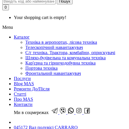
Пошук
0
Your shopping cart is empty!
Menu
Каталог
Техніка в аеропортах, лісова техніка
Телескопічний навантажувач
С/г техніка. Трактора, комбайни, оприскувачі
Шляхо-будівельна та комунальна техніка
Кар'єрна та гірничодобувна техніка
Портова техніка
Фронтальний навантажувач
Послуги
Blog MAS
Ремонти До/Після
Статті
Про MAS
Контакти
Ми в соцмережах
045172 Вал полувісі CARRARO