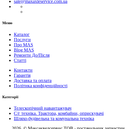
sale@maxaxleservice.com.ua
Меню
Каталог
Послуги
Про MAS
Blog MAS
Ремонти До/Після
Статті
Контакти
Гарантія
Доставка та оплата
Політика конфіденційності
Категорії
Телескопічний навантажувач
С/г техніка. Трактора, комбайни, оприскувачі
Шляхо-будівельна та комунальна техніка
2026, © Максаквелсервис ТОВ
- постачальник запчастин