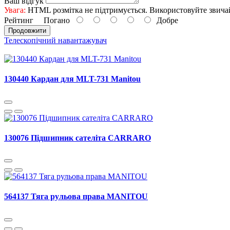
Ваш відгук
Увага:
HTML розмітка не підтримується. Використовуйте звича
Рейтинг
Погано
Добре
Продовжити
Телескопічний навантажувач
130440 Кардан для MLT-731 Manitou
130076 Підшипник сателіта CARRARO
564137 Тяга рульова права MANITOU