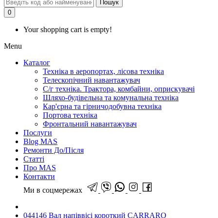
Пошук
0
Your shopping cart is empty!
Menu
Каталог
Техніка в аеропортах, лісова техніка
Телескопічний навантажувач
С/г техніка. Трактора, комбайни, оприскувачі
Шляхо-будівельна та комунальна техніка
Кар'єрна та гірничодобувна техніка
Портова техніка
Фронтальний навантажувач
Послуги
Blog MAS
Ремонти До/Після
Статті
Про MAS
Контакти
Ми в соцмережах
044146 Вал напіввісі короткий CARRARO