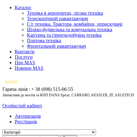
Каталог
Техніка в аеропортах, лісова техніка
Телескопічний навантажувач
С/г техніка. Трактора, комбайни, оприскувачі
Шляхо-будівельна та комунальна техніка
Кар'єрна та гірничодобувна техніка
Портова техніка
Фронтальний навантажувач
Контакти
Послуги
Про MAS
Новини MAS
Гаряча лінія : + 38 (098) 515-06-55
Запчастини до мостів та КПП DANA Spicer, CARRARO, KESSLER, ZF, AXLETECH
Особистий кабінет
Авторизація
Реєстрація