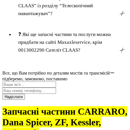
CLAAS” із розділу “Телескопічний
навантажувач”?
╳
❓
Які ще запасні частини та послуги можна
придбати на сайті Maxaxleservice, крім
0013002290 Сателіт CLAAS?
╳
Все, що Вам потрібно по деталям мостів та трансмісійー
підберемо, замовимо, поставимо
Надіслати
Запчасні частини CARRARO,
Dana Spicer, ZF, Kessler,