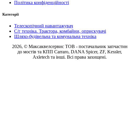
Політика конфіденційності
Категорії
Телескопічний навантажувач
С/г техніка. Трактора, комбайни, оприскувачі
Шляхо-будівельна та комунальна техніка
2026, © Максаквелсервис ТОВ
- постачальник запчастин
до мостів та КПП Carraro, DANA Spicer, ZF, Kessler,
Axletech та інші. Всі права захищені.