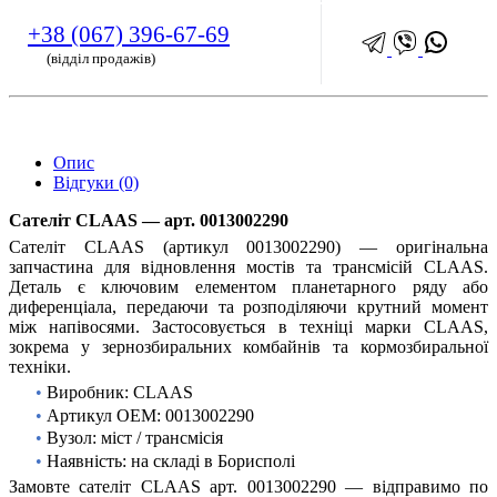
+38 (067) 396-67-69
(відділ продажів)
Опис
Відгуки (0)
Сателіт CLAAS — арт. 0013002290
Сателіт CLAAS (артикул 0013002290) — оригінальна
запчастина для відновлення мостів та трансмісій CLAAS.
Деталь є ключовим елементом планетарного ряду або
диференціала, передаючи та розподіляючи крутний момент
між напівосями. Застосовується в техніці марки CLAAS,
зокрема у зернозбиральних комбайнів та кормозбиральної
техніки.
•
Виробник: CLAAS
•
Артикул OEM: 0013002290
•
Вузол: міст / трансмісія
•
Наявність: на складі в Борисполі
Замовте сателіт CLAAS арт. 0013002290 — відправимо по