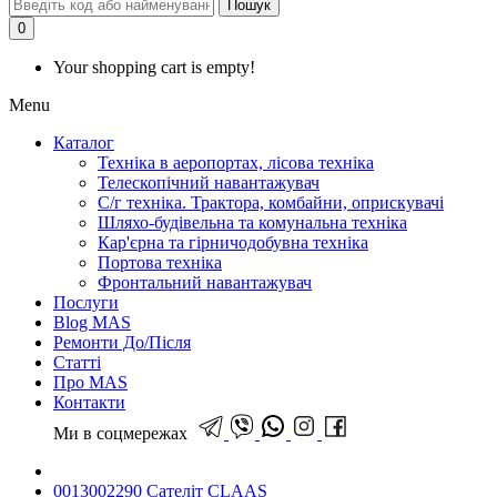
Пошук
0
Your shopping cart is empty!
Menu
Каталог
Техніка в аеропортах, лісова техніка
Телескопічний навантажувач
С/г техніка. Трактора, комбайни, оприскувачі
Шляхо-будівельна та комунальна техніка
Кар'єрна та гірничодобувна техніка
Портова техніка
Фронтальний навантажувач
Послуги
Blog MAS
Ремонти До/Після
Статті
Про MAS
Контакти
Ми в соцмережах
0013002290 Сателіт CLAAS