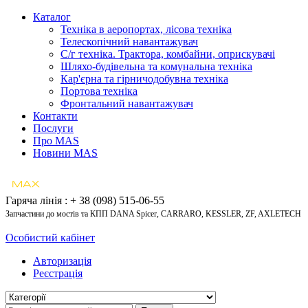
Каталог
Техніка в аеропортах, лісова техніка
Телескопічний навантажувач
С/г техніка. Трактора, комбайни, оприскувачі
Шляхо-будівельна та комунальна техніка
Кар'єрна та гірничодобувна техніка
Портова техніка
Фронтальний навантажувач
Контакти
Послуги
Про MAS
Новини MAS
Гаряча лінія : + 38 (098) 515-06-55
Запчастини до мостів та КПП DANA Spicer, CARRARO, KESSLER, ZF, AXLETECH
Особистий кабінет
Авторизація
Реєстрація