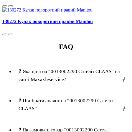
130272 Кулак поворотний правий Manitou
FAQ
❓
Яка ціна на “0013002290 Сателіт CLAAS” на
сайті Maxaxleservice?
╳
❓
Підібрати аналог на “0013002290 Сателіт
CLAAS”
╳
❓
Як замовити товар “0013002290 Сателіт