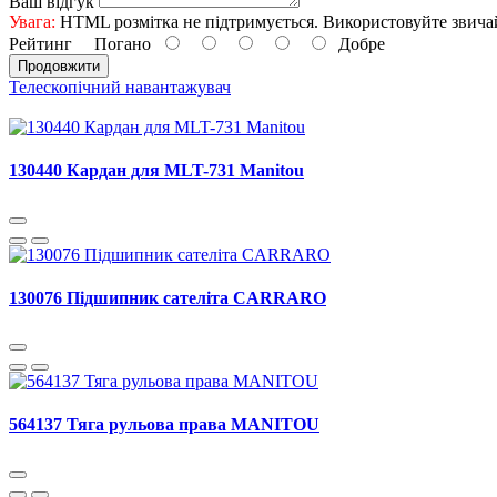
Ваш відгук
Увага:
HTML розмітка не підтримується. Використовуйте звича
Рейтинг
Погано
Добре
Продовжити
Телескопічний навантажувач
130440 Кардан для MLT-731 Manitou
130076 Підшипник сателіта CARRARO
564137 Тяга рульова права MANITOU