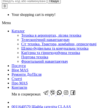
Пошук
0
Your shopping cart is empty!
Menu
Каталог
Техніка в аеропортах, лісова техніка
Телескопічний навантажувач
С/г техніка. Трактора, комбайни, оприскувачі
Шляхо-будівельна та комунальна техніка
Кар'єрна та гірничодобувна техніка
Портова техніка
Фронтальний навантажувач
Послуги
Blog MAS
Ремонти До/Після
Статті
Про MAS
Контакти
Ми в соцмережах
0011640570 Шайба сателіта CLAAS