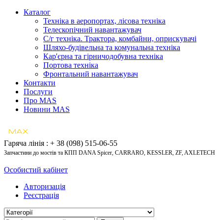
Каталог
Техніка в аеропортах, лісова техніка
Телескопічний навантажувач
С/г техніка. Трактора, комбайни, оприскувачі
Шляхо-будівельна та комунальна техніка
Кар'єрна та гірничодобувна техніка
Портова техніка
Фронтальний навантажувач
Контакти
Послуги
Про MAS
Новини MAS
Гаряча лінія : + 38 (098) 515-06-55
Запчастини до мостів та КПП DANA Spicer, CARRARO, KESSLER, ZF, AXLETECH
Особистий кабінет
Авторизація
Реєстрація