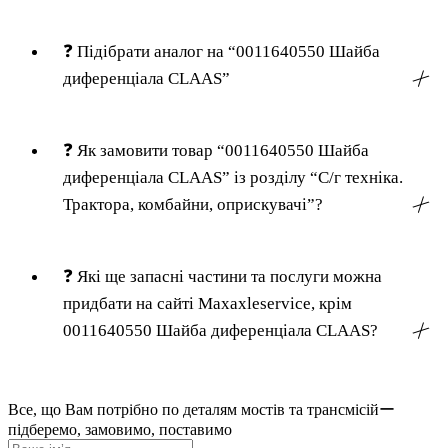
❓
Підібрати аналог на “0011640550 Шайба
диференціала CLAAS”
╳
❓
Як замовити товар “0011640550 Шайба
диференціала CLAAS” із розділу “С/г техніка.
Трактора, комбайни, оприскувачі”?
╳
❓
Які ще запасні частини та послуги можна
придбати на сайті Maxaxleservice, крім
0011640550 Шайба диференціала CLAAS?
╳
Все, що Вам потрібно по деталям мостів та трансмісійー
підберемо, замовимо, поставимо