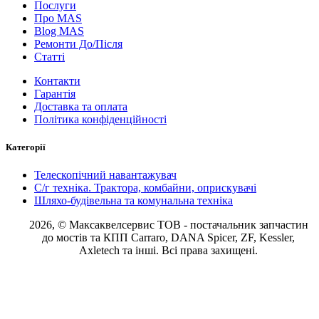
Послуги
Про MAS
Blog MAS
Ремонти До/Після
Статті
Контакти
Гарантія
Доставка та оплата
Політика конфіденційності
Категорії
Телескопічний навантажувач
С/г техніка. Трактора, комбайни, оприскувачі
Шляхо-будівельна та комунальна техніка
2026, © Максаквелсервис ТОВ
- постачальник запчастин
до мостів та КПП Carraro, DANA Spicer, ZF, Kessler,
Axletech та інші. Всі права захищені.