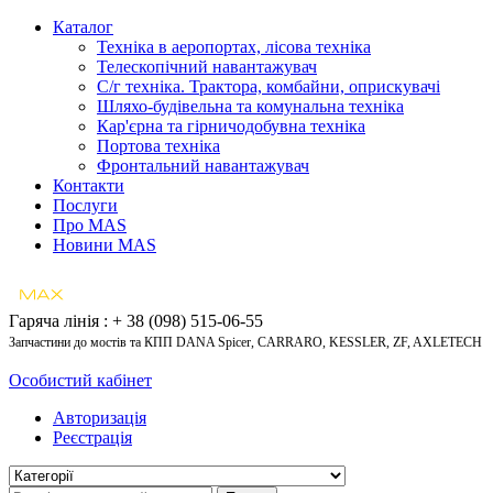
Каталог
Техніка в аеропортах, лісова техніка
Телескопічний навантажувач
С/г техніка. Трактора, комбайни, оприскувачі
Шляхо-будівельна та комунальна техніка
Кар'єрна та гірничодобувна техніка
Портова техніка
Фронтальний навантажувач
Контакти
Послуги
Про MAS
Новини MAS
Гаряча лінія : + 38 (098) 515-06-55
Запчастини до мостів та КПП DANA Spicer, CARRARO, KESSLER, ZF, AXLETECH
Особистий кабінет
Авторизація
Реєстрація