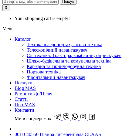
Пошук
0
Your shopping cart is empty!
Menu
Каталог
Техніка в аеропортах, лісова техніка
Телескопічний навантажувач
С/г техніка. Трактора, комбайни, оприскувачі
Шляхо-будівельна та комунальна техніка
Кар'єрна та гірничодобувна техніка
Портова техніка
Фронтальний навантажувач
Послуги
Blog MAS
Ремонти До/Після
Статті
Про MAS
Контакти
Ми в соцмережах
0011640550 Шайба диференціала CLAAS