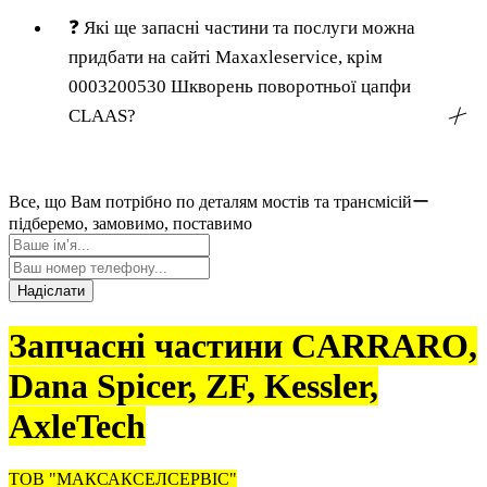
❓
Які ще запасні частини та послуги можна
придбати на сайті Maxaxleservice, крім
0003200530 Шкворень поворотньої цапфи
CLAAS?
╳
Все, що Вам потрібно по деталям мостів та трансмісійー
підберемо, замовимо, поставимо
Надіслати
Запчасні частини CARRARO,
Dana Spicer, ZF, Kessler,
AxleTech
ТОВ "МАКСАКСЕЛСЕРВІС"