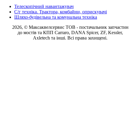
Телескопічний навантажувач
С/г техніка. Трактора, комбайни, оприскувачі
Шляхо-будівельна та комунальна техніка
2026, © Максаквелсервис ТОВ
- постачальник запчастин
до мостів та КПП Carraro, DANA Spicer, ZF, Kessler,
Axletech та інші. Всі права захищені.