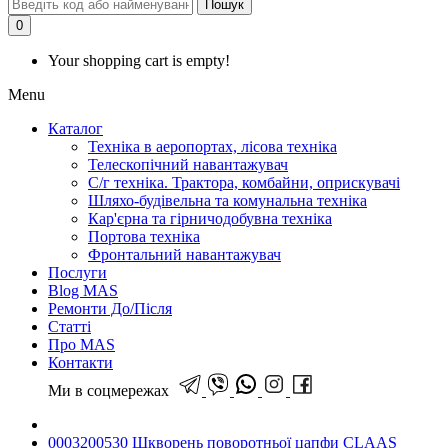
Пошук
0
Your shopping cart is empty!
Menu
Каталог
Техніка в аеропортах, лісова техніка
Телескопічний навантажувач
С/г техніка. Трактора, комбайни, оприскувачі
Шляхо-будівельна та комунальна техніка
Кар'єрна та гірничодобувна техніка
Портова техніка
Фронтальний навантажувач
Послуги
Blog MAS
Ремонти До/Після
Статті
Про MAS
Контакти
Ми в соцмережах
0003200530 Шкворень поворотньої цапфи CLAAS