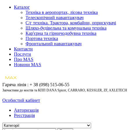
Каталог
Техніка в аеропортах, лісова техніка
Телескопічний навантажувач
С/г техніка. Трактора, комбайни, оприскувачі
Шляхо-будівельна та комунальна техніка
Кар'єрна та гірничодобувна техніка
Портова техніка
Фронтальний навантажувач
Контакти
Послуги
Про MAS
Новини MAS
Гаряча лінія : + 38 (098) 515-06-55
Запчастини до мостів та КПП DANA Spicer, CARRARO, KESSLER, ZF, AXLETECH
Особистий кабінет
Авторизація
Реєстрація