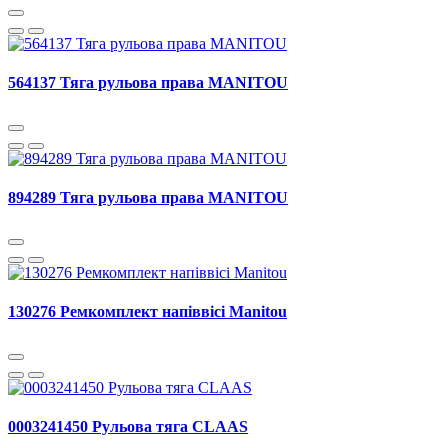
564137 Тяга рульова права MANITOU
894289 Тяга рульова права MANITOU
130276 Ремкомплект напіввісі Manitou
0003241450 Рульова тяга CLAAS